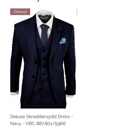
Deluxe
Deluxe
Deluxe Skreddersydd Dress -
Deluxe Skreddersydd Dr
Navy - VBC 887.801/5966
Blå - VBC 887.601/3145