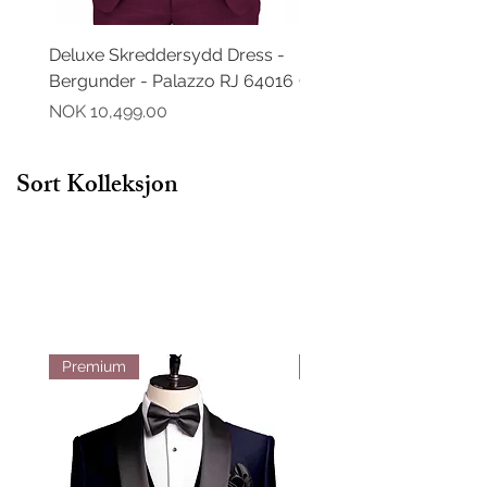
Deluxe Skreddersydd Dress -
Deluxe Skreddersydd D
Bergunder - Palazzo RJ 64016
Grønn - Palazzo RJ 64
Pris
Pris
NOK 10,499.00
NOK 10,499.00
Sort Kolleksjon
Premium
Premium