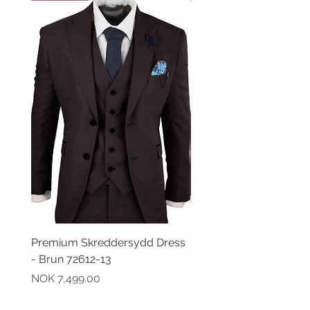
Premium Skreddersydd Dress
Premium Skreddersydd
- Brun 72612-13
- Brun 72612-21
Pris
Pris
NOK 7,499.00
NOK 7,499.00