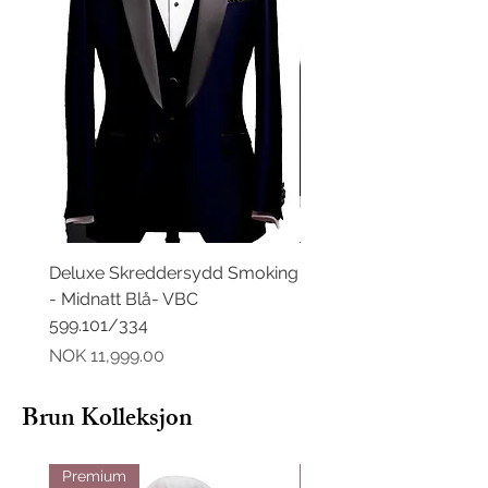
Deluxe Skreddersydd Smoking
Deluxe Skreddersydd D
- Midnatt Blå- VBC
Midnatt Blå- VBC 599.
599.101/334
Pris
NOK 11,499.00
Pris
NOK 11,999.00
Brun Kolleksjon
Premium
Premium