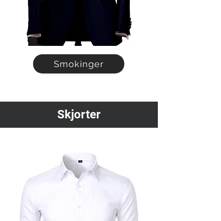
Smokinger
Skjorter