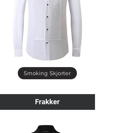
Smoking Skjorter
Frakker
Skjorter