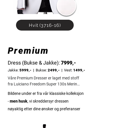
Hvit (3716-16)
Premium
Dress (Bukse & Jakke):
7999,-
Jakke:
5999,- |
Bukse:
2499,- |
Vest:
1499,-
Våre Premium Dresser er laget med stoff 
fra Luiciano Freedom Super 130s Merino 
Ull-kolleksjonen, en av verdens mest 
Bildene under er fra vår klassiske kolleksjon
eksklusive ullkvaliteter.

-
men husk
, vi skreddersyr dressen
Super 130s refererer til tykkelsen på 
nøyaktig etter dine ønsker og preferanser
ullfibrene, som må være maksimalt 17,4 
µm (0,00174 mm) for å oppfylle kravene 
til denne klassen. Dette gir stoffet en 