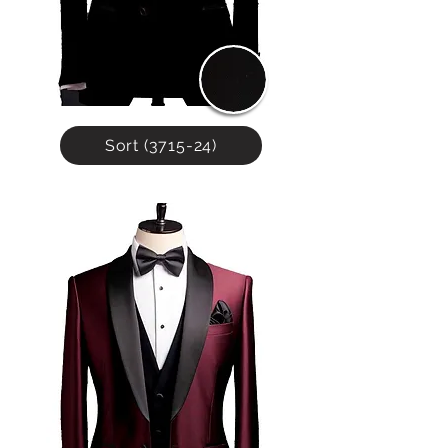
Med sin lette og fleksible struktur er 
stoffet behagelig å bevege seg i. 
Samtidig reduserer terylene krølling, noe 
som gjør dressen enkel å vedlikeholde og 
alltid klar til bruk.

Denne harmonien mellom slitestyrke, 
Sort (3715-24)
komfort og stil gjør våre tradisjonelle 
dresser til et trygt og sofistikert valg – 
perfekt for både daglig bruk og stilfulle 
anledninger