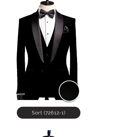
silkemyk og luksuriøs overflate som er 
både lett og elegant. Ullens opprinnelse 
fra de australske høylandene sikrer 
optimal pusteevne og 
temperaturregulering, noe som gjør den 
ideell for bruk året rundt.

Stoffet er vevd med 2 % lycra, som tilfører:

Stretch: For bedre komfort og naturlig 
bevegelighet, spesielt i konturformede 
dresser.

Anti-rynke effekt: Stoffet holder seg glatt 
og presentabelt hele dagen.

Luiciano Freedom-kolleksjonen er spesielt 
Sort (72612-1)
utviklet for skreddersydde plagg og gir en 
uovertruffen kombinasjon av presisjon, 
luksus og stil. Resultatet er en dress som 
ser ut og føles eksepsjonell, uansett 