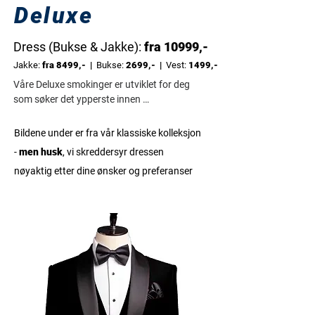
Deluxe
Dress (Bukse & Jakke):
fra 10999,-
Jakke:
fra 8499,- |
Bukse:
2699,- |
Vest:
1499,-
Våre Deluxe smokinger er utviklet for deg 
som søker det ypperste innen 
stoffkvalitet og tekstilhåndverk. 

Bildene under er fra vår klassiske kolleksjon
Denne kolleksjonen benytter stoffer fra 
-
men husk
, vi skreddersyr dressen
noen av verdens mest anerkjente og 
nøyaktig etter dine ønsker og preferanser
historiske ullspinnerier, blant annet Vitale 
Barberis Canonico, Loro Piana, Holland & 
Sherry,  LSR og Dormeuil

Disse produsentene representerer flere 
generasjoner med kompromissløs 
dedikasjon til luksustekstiler, der kun de 
beste råvarene blir valgt ut. Gjennom tid 
har vevteknikker, finishing og 
kvalitetskontroll blitt perfeksjonert for å 