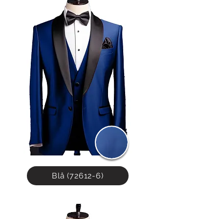
anledning. Dette gjør den til et ideelt valg 
for formelle begivenheter hvor kun det 
beste er godt nok.
Blå (72612-6)