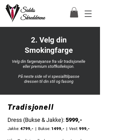
2. Velg din
Smokingfarge
Velg din fargenøyanse fra vår tradisjonelle
eller premium stoffkolleksjon.
På neste side vil vi spesialltilpasse
dressen til din stil og fasong
Tradisjonell
Dress (Bukse & Jakke):
5999,-
Jakke:
4799,- |
Bukse:
1499,- |
Vest:
999,-