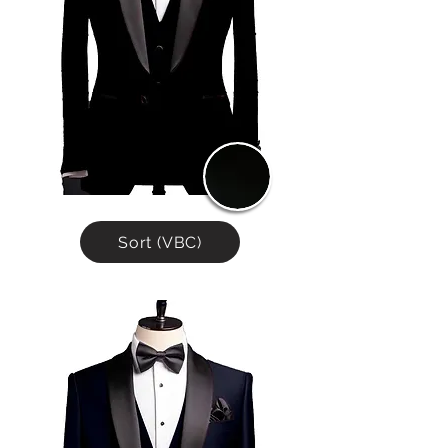
oppnå en stoffkvalitet som går langt 
utover standard kategoriseringer.

Resultatet er stoffer med en eksepsjonell 
dybde, naturlig fall og en sjelden mykhet, 
kombinert med styrke og holdbarhet. 
Dette er materialer som ikke bare ser 
eksklusive ut, men som også oppleves 
annerledes – både i bruk og over tid.

En Deluxe dress er mer enn et plagg for en 
anledning. Det er et gjennomarbeidet 
Sort (VBC)
antrekk ment å vare, utviklet for deg som 
verdsetter tradisjon, presisjon og det aller 
beste innen tekstil og skreddersøm.