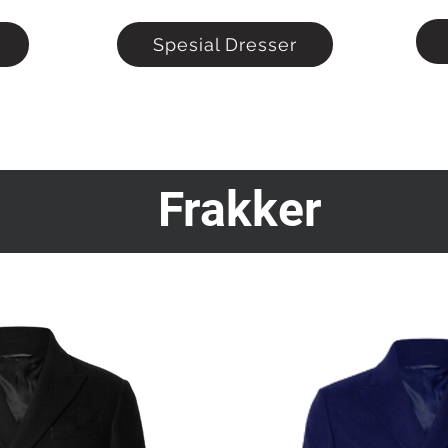
Spesial Dresser
Frakker
Skjorter