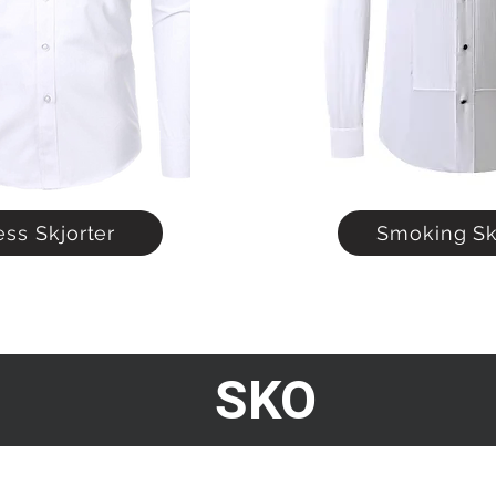
ess Skjorter
Smoking Sk
SKO