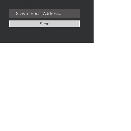
Send
Kontakt Oss
98008497
kontakt@siddisskredderene.no
Book Time (Stavanger)
Book Online Time (Hele Norge)
Alle Produkter
Book Time