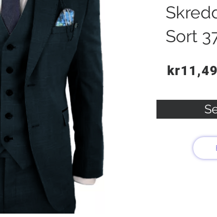
Skred
Sort 3
kr11,4
Se