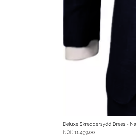
Deluxe Skreddersydd Dress - N
Pris
NOK 11,499.00