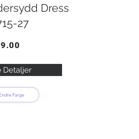
dersydd Dress
715-27
99.00
 Detaljer
Endre Farge