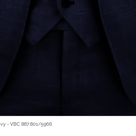
avy - VBC 887.801/5966
Hurtigvisning