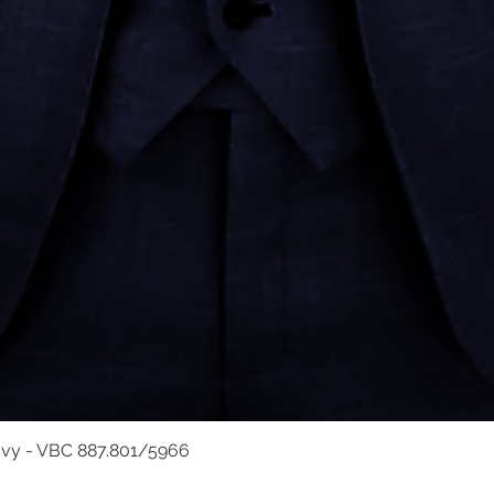
avy - VBC 887.801/5966
Hurtigvisning