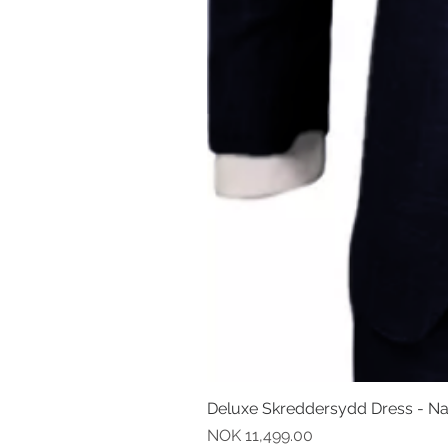
Deluxe Skreddersydd Dress - N
Pris
NOK 11,499.00