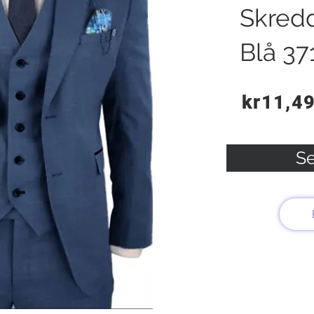
Skred
Blå 37
kr11,4
Se