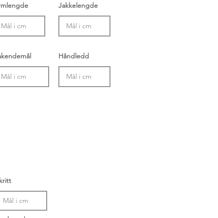
rmlengde
Jakkelengde
akendemål
Håndledd
kritt