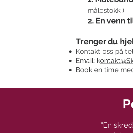
målestokk )
2. En venn t
Trenger du hje
Kontakt oss
på te
Email: k
ontakt@Si
Book en time
med 
P
"En skre