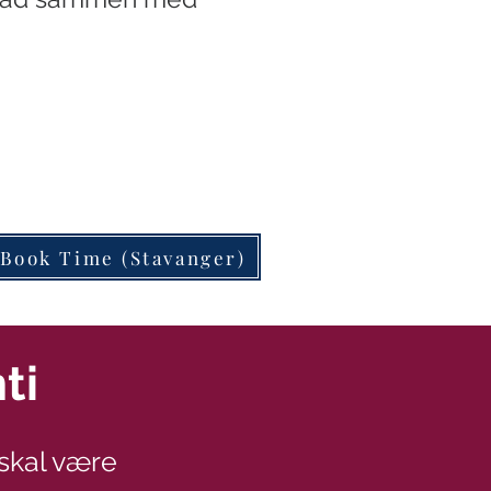
Book Time (Stavanger)
ti
skal være