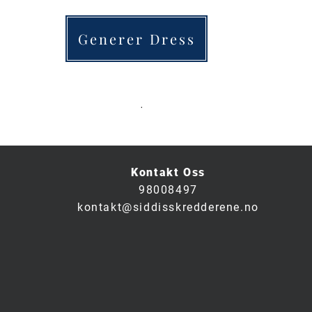
Generer Dress
.
Kontakt Oss
98008497
kontakt@siddisskredderene.no