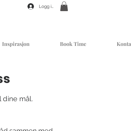
Logg inn
Inspirasjon
Book Time
Konta
ss
l dine mål.
 tråd sammen med