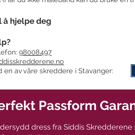
il å hjelpe deg
lp?
lefon:
98008497
ddisskredderene.no
en av våre skreddere i Stavanger:
erfekt Passform Garan
ddersydd dress fra Siddis Skredderene 