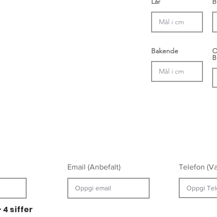
Lår
B
Bakende
O
B
Email (Anbefalt)
Telefon (Val
 4 siffer