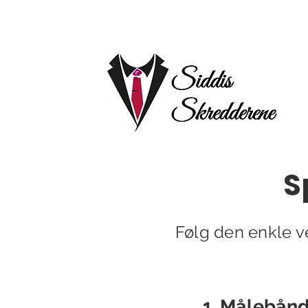
S
Følg den enkle ve
1. Målebån