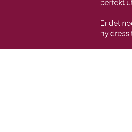
perfekt ut
Er det no
ny dress t