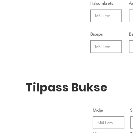
Halsomkrets
A
Biceps
B
Tilpass Bukse
Midje
S