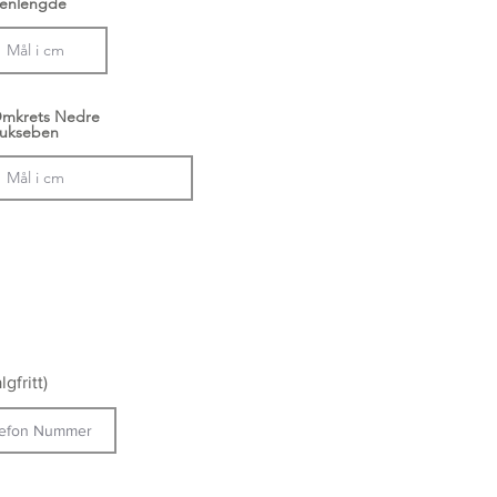
enlengde
mkrets Nedre
ukseben
gfritt)