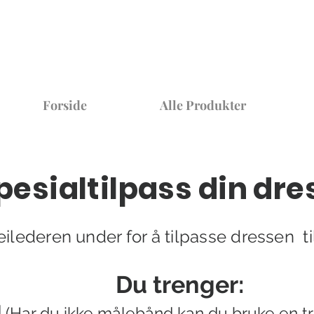
Forside
Alle Produkter
pesialtilpass din dre
ilederen under for å tilpasse dressen ti
Du trenger:
d
(Har du ikke målebånd kan du bruke en