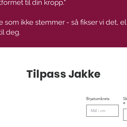
formet til din kropp."
e som ikke stemmer - så fikser vi det, el
il deg.
Tilpass Jakke
Brystomkrets
S
e