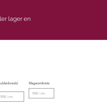
ler lager en
kulderbredd
Mageomkrets