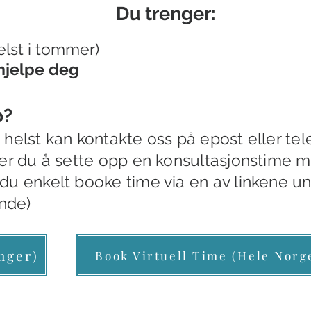
Du trenger:
elst i tommer)
 hjelpe deg
p?
helst kan kontakte oss på epost eller tel
ker du å sette opp en konsultasjonstime 
u enkelt booke time via en av linkene und
ende)
nger)
Book Virtuell Time (Hele Norg