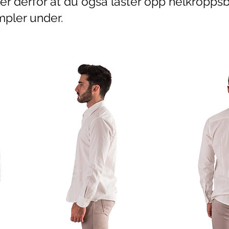
ler derfor at du også laster opp helkrop
mpler under.