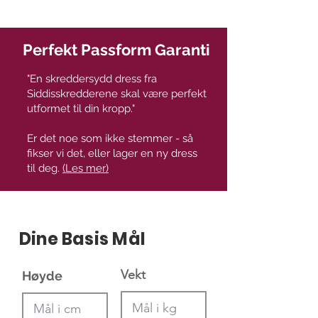
Perfekt Passform Garanti
"En skreddersydd dress fra
Siddisskredderene skal være perfekt
utformet til din kropp."
Er det noe som ikke stemmer - så
fikser vi det, eller lager en ny dress
til deg.
(Les mer)
Dine Basis Mål
Vekt
Høyde