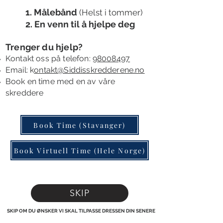
1. Målebånd
(Helst i tommer)
2. En venn til å
hjelpe deg
Trenger du hjelp?
Kontakt oss
på telefon:
98008497
Email: k
ontakt@Siddisskredderene.no
B
ook en time
med en av våre
skreddere
Book Time (Stavanger)
Book Virtuell Time (Hele Norge)
SKIP
SKIP OM DU ØNSKER VI SKAL TILPASSE DRESSEN DIN SENERE