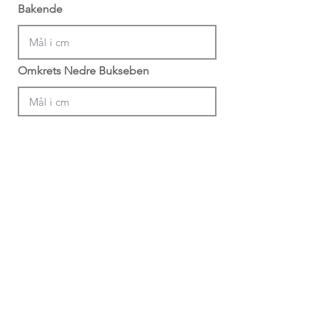
Bakende
Omkrets Nedre Bukseben
Din Info
Profil Navn (Krevd)
*Min 4 bokstaver + 4 siffer
Email (Anbefalt)