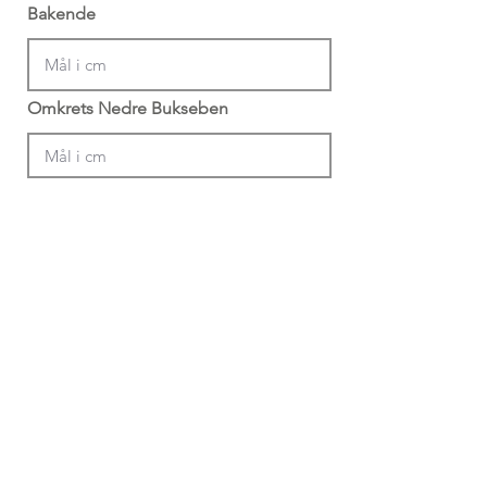
Bakende
Omkrets Nedre Bukseben
Din Info
Profil Navn (Krevd)
*Min 4 bokstaver + 4 siffer
Email (Anbefalt)