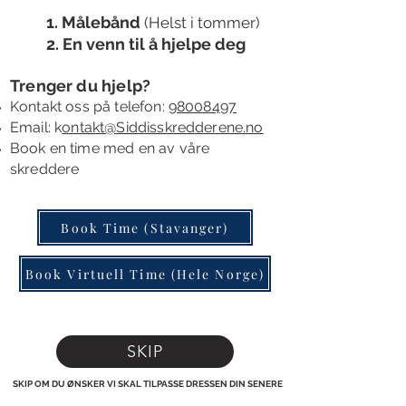
1. Målebånd
(Helst i tommer)
2. En venn til å
hjelpe deg
Trenger du hjelp?
Kontakt oss
på telefon:
98008497
Email: k
ontakt@Siddisskredderene.no
B
ook en time
med en av våre
skreddere
Book Time (Stavanger)
Book Virtuell Time (Hele Norge)
SKIP
SKIP OM DU ØNSKER VI SKAL TILPASSE DRESSEN DIN SENERE