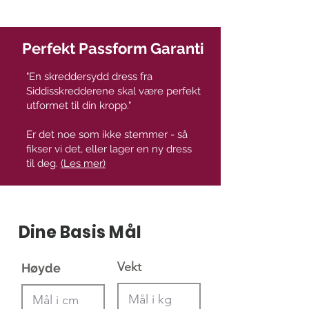
Perfekt Passform Garanti
"En skreddersydd dress fra
Siddisskredderene skal være perfekt
utformet til din kropp."
Er det noe som ikke stemmer - så
fikser vi det, eller lager en ny dress
til deg.
(Les mer)
Dine Basis Mål
Vekt
Høyde