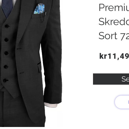
Premi
Skred
Sort 7
kr11,4
Se