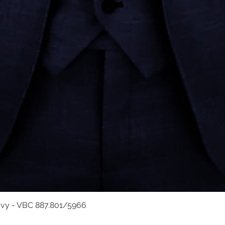
avy - VBC 887.801/5966
Hurtigvisning