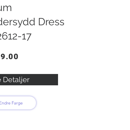
um
dersydd Dress
2612-17
99.00
 Detaljer
Endre Farge