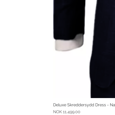
Deluxe Skreddersydd Dress - N
Pris
NOK 11,499.00