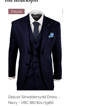
Blå Kolleksjon
Deluxe
Deluxe
Deluxe Skreddersydd Dress -
Deluxe Skreddersydd Dr
Navy - VBC 887.801/5966
Blå - VBC 887.601/3145