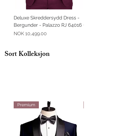
Deluxe Skreddersydd Dress -
Deluxe Skreddersydd D
Bergunder - Palazzo RJ 64016
Grønn - Palazzo RJ 64
Pris
Pris
NOK 10,499.00
NOK 10,499.00
Sort Kolleksjon
Premium
Premium