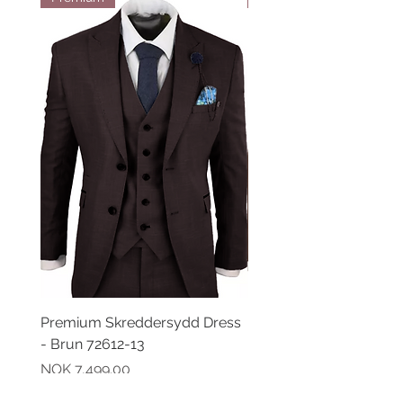
Premium Skreddersydd Dress
Premium Skreddersydd
- Brun 72612-13
- Brun 72612-21
Pris
Pris
NOK 7,499.00
NOK 7,499.00