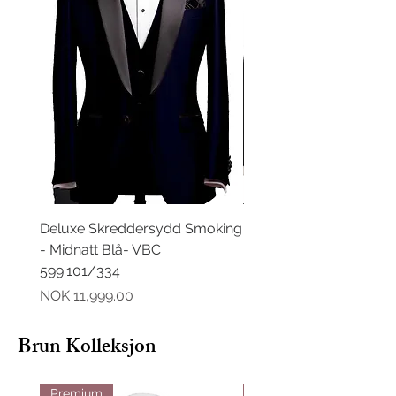
Deluxe Skreddersydd Smoking
Deluxe Skreddersydd D
- Midnatt Blå- VBC
Midnatt Blå- VBC 599.
599.101/334
Pris
NOK 11,499.00
Pris
NOK 11,999.00
Brun Kolleksjon
Premium
Premium