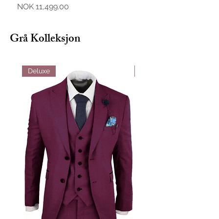
Pris
Pris
NOK 11,499.00
NOK 11,499.00
Grå Kolleksjon
Deluxe
Deluxe