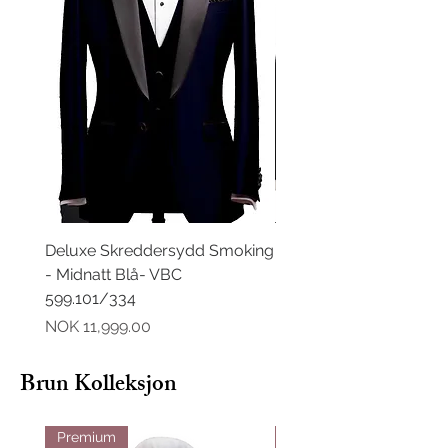
Deluxe Skreddersydd Smoking
Deluxe Skreddersydd D
- Midnatt Blå- VBC
Midnatt Blå- VBC 599.
599.101/334
Pris
NOK 11,499.00
Pris
NOK 11,999.00
Brun Kolleksjon
Premium
Premium