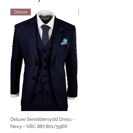
Deluxe
Deluxe
Deluxe Skreddersydd Dress -
Deluxe Skreddersydd Dr
Navy - VBC 887.801/5966
Blå - VBC 887.601/3145