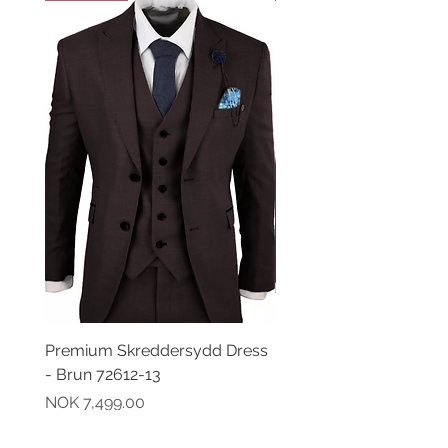
Premium Skreddersydd Dress
Premium Skreddersydd
- Brun 72612-13
- Brun 72612-21
Pris
Pris
NOK 7,499.00
NOK 7,499.00