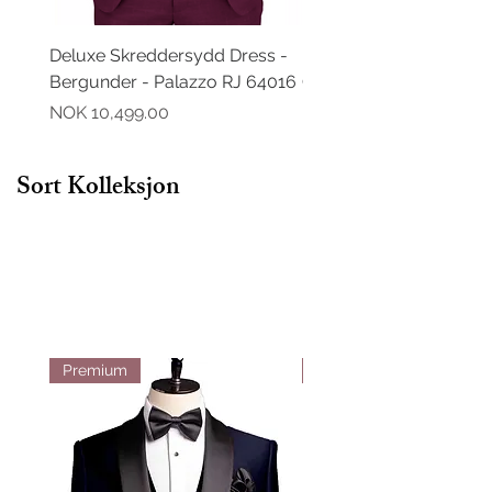
Deluxe Skreddersydd Dress -
Deluxe Skreddersydd D
Bergunder - Palazzo RJ 64016
Grønn - Palazzo RJ 64
Pris
Pris
NOK 10,499.00
NOK 10,499.00
Sort Kolleksjon
Premium
Premium