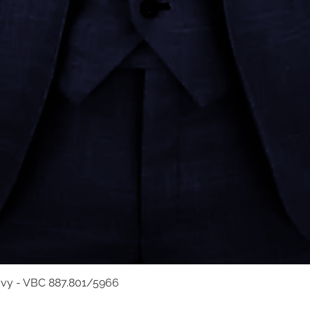
avy - VBC 887.801/5966
Hurtigvisning