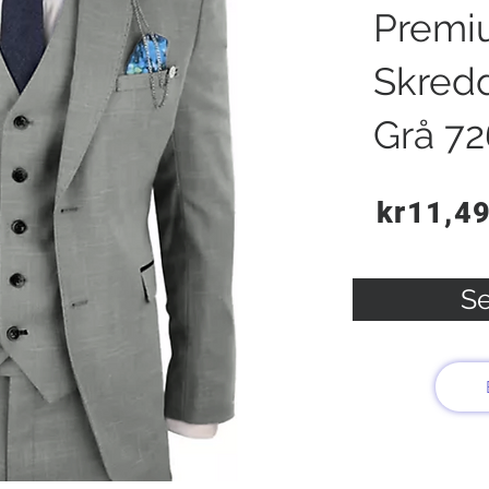
Premi
Skred
Grå 72
kr11,4
Se