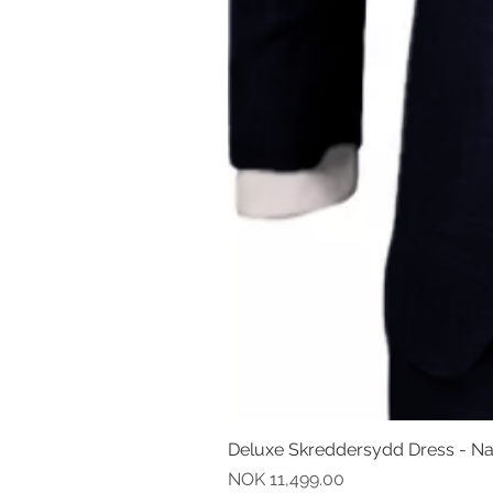
Deluxe Skreddersydd Dress - N
Pris
NOK 11,499.00