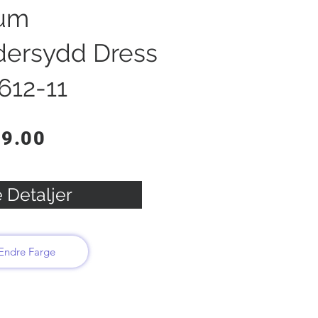
um
dersydd Dress
612-11
99.00
 Detaljer
Endre Farge