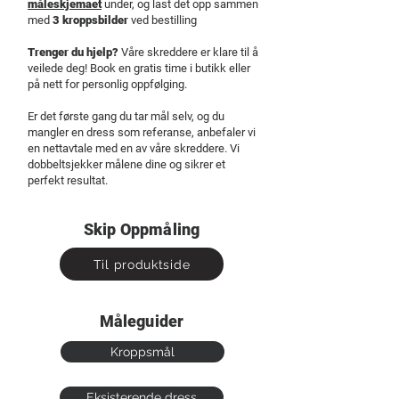
måleskjemaet
under, og last det opp sammen
med
3 kroppsbilder
ved bestilling
Trenger du hjelp?
Våre skreddere er klare til å
veilede deg! Book en gratis time i butikk eller
på nett for personlig oppfølging.
Er det første gang du tar mål selv, og du
mangler en dress som referanse, anbefaler vi
en nettavtale med en av våre skreddere. Vi
dobbeltsjekker målene dine og sikrer et
perfekt resultat.
Skip Oppmåling
Til produktside
Måleguider
Kroppsmål
Eksisterende dress