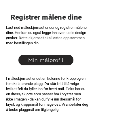
Registrer målene dine
Last ned måleskjemaet under og registrer målene
dine. Her kan du også legge inn eventuelle design
ønsker. Dette skjemaet skal lastes opp sammen
med bestillingen din.
Min målprofil
I måleskjemaet er det en kolonne for kropp og en
for eksisterende plagg. Du står fritt til å velge
hvilket felt du fyller inn for hvert mål. F.eks har du
en dress/skjorte som passer bra i brystet men
ikke i magen - da kan du fylle inn dressmål for
bryst, og kroppsmål for mage osv. Vi anbefaler deg
å bruke plaggmål om tilgjengelig.