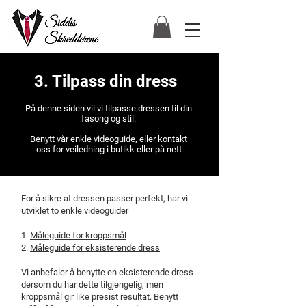
3. Tilpass din dress
På denne siden vil vi tilpasse dressen til din
fasong og stil.
Benytt vår enkle videoguide, eller kontakt
oss for veiledning i butikk eller på nett
For å sikre at dressen passer perfekt, har vi
utviklet to enkle videoguider
1.
Måleguide for kroppsmål
2.
Måleguide for eksisterende dress
Vi anbefaler å benytte en eksisterende dress
dersom du har dette tilgjengelig, men
kroppsmål gir like presist resultat. Benytt