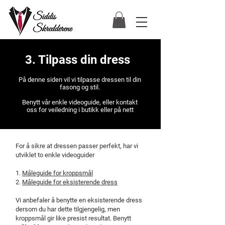
3. Tilpass din dress
På denne siden vil vi tilpasse dressen til din
fasong og stil.
Benytt vår enkle videoguide, eller kontakt
oss for veiledning i butikk eller på nett
For å sikre at dressen passer perfekt, har vi
utviklet to enkle videoguider
1.
Måleguide for kroppsmål
2.
Måleguide for eksisterende dress
Vi anbefaler å benytte en eksisterende dress
dersom du har dette tilgjengelig, men
kroppsmål gir like presist resultat. Benytt