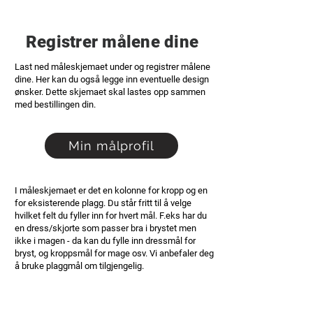
Registrer målene dine
Last ned måleskjemaet under og registrer målene
dine. Her kan du også legge inn eventuelle design
ønsker. Dette skjemaet skal lastes opp sammen
med bestillingen din.
Min målprofil
I måleskjemaet er det en kolonne for kropp og en
for eksisterende plagg. Du står fritt til å velge
hvilket felt du fyller inn for hvert mål. F.eks har du
en dress/skjorte som passer bra i brystet men
ikke i magen - da kan du fylle inn dressmål for
bryst, og kroppsmål for mage osv. Vi anbefaler deg
å bruke plaggmål om tilgjengelig.