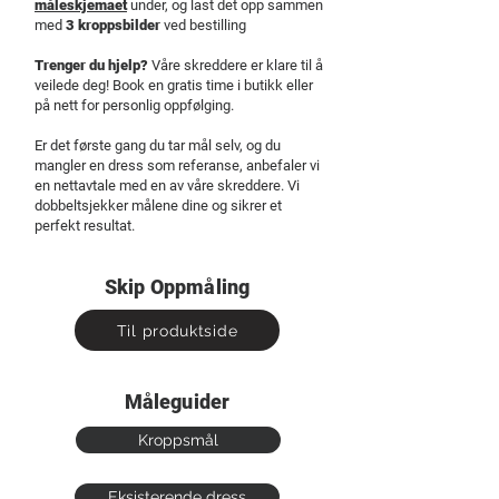
måleskjemaet
under, og last det opp sammen
med
3 kroppsbilder
ved bestilling
Trenger du hjelp?
Våre skreddere er klare til å
veilede deg! Book en gratis time i butikk eller
på nett for personlig oppfølging.
Er det første gang du tar mål selv, og du
mangler en dress som referanse, anbefaler vi
en nettavtale med en av våre skreddere. Vi
dobbeltsjekker målene dine og sikrer et
perfekt resultat.
Skip Oppmåling
Til produktside
Måleguider
Kroppsmål
Eksisterende dress