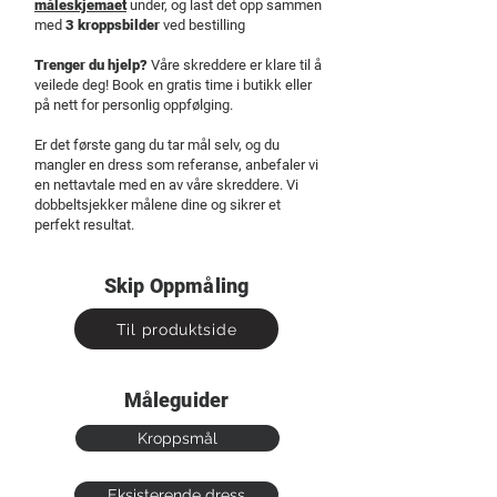
måleskjemaet
under, og last det opp sammen
med
3 kroppsbilder
ved bestilling
Trenger du hjelp?
Våre skreddere er klare til å
veilede deg! Book en gratis time i butikk eller
på nett for personlig oppfølging.
Er det første gang du tar mål selv, og du
mangler en dress som referanse, anbefaler vi
en nettavtale med en av våre skreddere. Vi
dobbeltsjekker målene dine og sikrer et
perfekt resultat.
Skip Oppmåling
Til produktside
Måleguider
Kroppsmål
Eksisterende dress