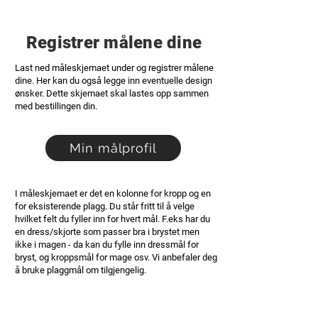
Registrer målene dine
Last ned måleskjemaet under og registrer målene
dine. Her kan du også legge inn eventuelle design
ønsker. Dette skjemaet skal lastes opp sammen
med bestillingen din.
Min målprofil
I måleskjemaet er det en kolonne for kropp og en
for eksisterende plagg. Du står fritt til å velge
hvilket felt du fyller inn for hvert mål. F.eks har du
en dress/skjorte som passer bra i brystet men
ikke i magen - da kan du fylle inn dressmål for
bryst, og kroppsmål for mage osv. Vi anbefaler deg
å bruke plaggmål om tilgjengelig.