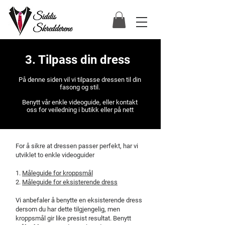
3. Tilpass din dress
På denne siden vil vi tilpasse dressen til din
fasong og stil.
Benytt vår enkle videoguide, eller kontakt
oss for veiledning i butikk eller på nett
For å sikre at dressen passer perfekt, har vi
utviklet to enkle videoguider
1.
Måleguide for kroppsmål
2.
Måleguide for eksisterende dress
Vi anbefaler å benytte en eksisterende dress
dersom du har dette tilgjengelig, men
kroppsmål gir like presist resultat. Benytt