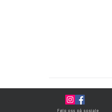
b
l
Følg oss på sosiale