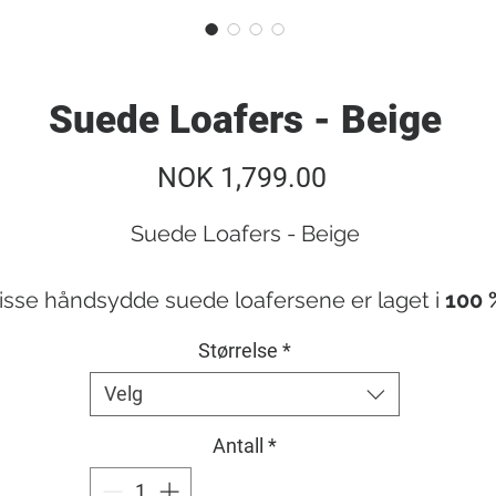
Suede Loafers - Beige
Pris
NOK 1,799.00
Suede Loafers - Beige
isse håndsydde suede loafersene er laget i
100 
genuint semsket skinn
, nøye utvalgt for sin myk
Størrelse
*
ruktur og matte, elegante overflate. Overdelen g
Velg
koene et lett og raffinert uttrykk, mens sålen i re
lær bidrar til naturlig komfort og god balanse.
Antall
*