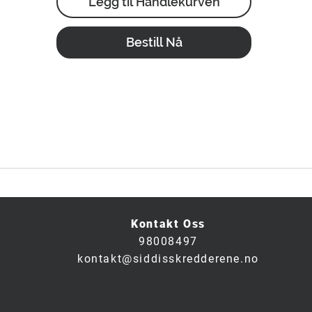
or skreddersøm. I tillegg tilbyr stoffet en behagel
Legg til Handlekurven
stretch takket være 2% lycra, som gir eneståend
Bestill Nå
komfort hele dagen.
Kontakt Oss
98008497
kontakt@siddisskredderene.no