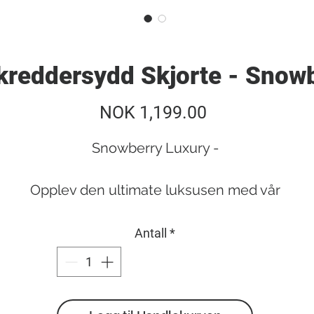
reddersydd Skjorte - Snow
Pris
NOK 1,199.00
Snowberry Luxury -
Opplev den ultimate luksusen med vår
skreddersydde Premium Skjorte i 100% Bomull.
Antall
*
nowberry Luxury er et raffinert 2-lags bomullssto
v yppertste kvalitet. Med sin luksuriøse tekstur o
luftige følelse, er dette stoffet det perfekte valge