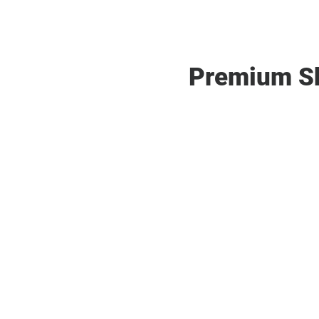
Premium Sk
S
a