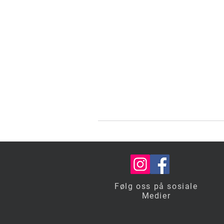
f
Følg oss på sosiale
Medier