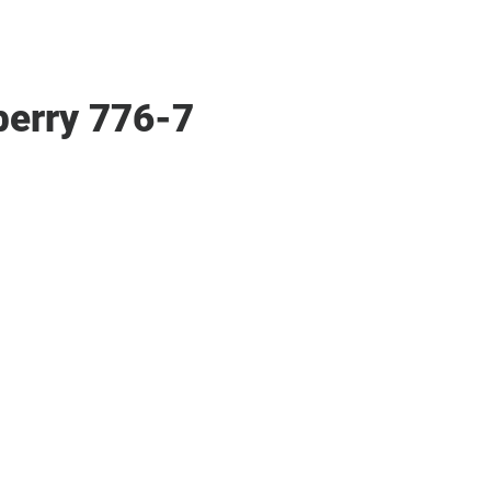
berry 776-7
ff
g
t