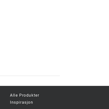
å
i
Alle Produkter
Inspirasjon