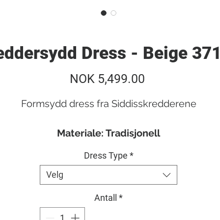
eddersydd Dress - Beige 37
Pris
NOK 5,499.00
Formsydd dress fra Siddisskredderene
Materiale: Tradisjonell
Dress Type
*
Våre Tradisjonelle Dresser er produsert fra Lord 
Velg
aylor Perennial 3715 kolleksjon, som er en mege
presist utformet Tery-ull blanding, bestående av
Antall
*
0% ull og 30% terylene. Terylene har en unik effe