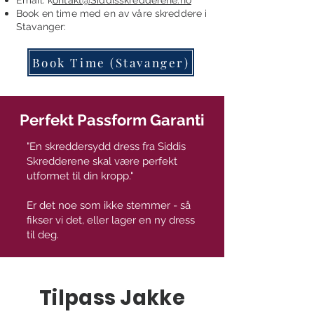
Email: k
ontakt@Siddisskredderene.no
Book en time
med en av våre skreddere i
Stavanger:
Book Time (Stavanger)
Perfekt Passform Garanti
"En skreddersydd dress fra Siddis
Skredderene skal være perfekt
utformet til din kropp."
Er det noe som ikke stemmer - så
fikser vi det, eller lager en ny dress
til deg.
Tilpass Jakke