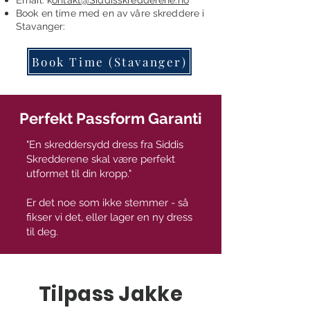
Email: k
ontakt@Siddisskredderene.no
Book en time
med en av våre skreddere i
Stavanger:
Book Time (Stavanger)
Perfekt Passform Garanti
"En skreddersydd dress fra Siddis
Skredderene skal være perfekt
utformet til din kropp."
Er det noe som ikke stemmer - så
fikser vi det, eller lager en ny dress
til deg.
Tilpass Jakke