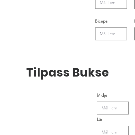
Biceps
Tilpass Bukse
Midje
Lår