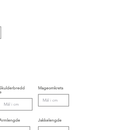
Skulderbredd
Mageomkrets
e
Armlengde
Jakkelengde