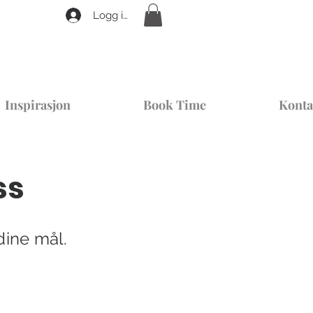
Logg inn
Inspirasjon
Book Time
Konta
ss
dine mål.