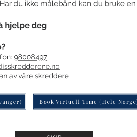
(Har du ikke målebånd kan du
bruke e
 å
hjelpe deg
p?
fon:
98008497
disskredderene.no
n av våre skreddere
vanger)
Book Virtuell Time (Hele Norge