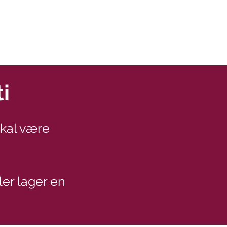
i
skal være
ler lager en