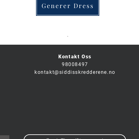
Generer Dress
.
Kontakt Oss
98008497
kontakt@siddisskredderene.no