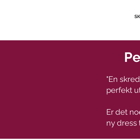
SK
Pe
"En skre
perfekt ut
Er det no
ny dress 