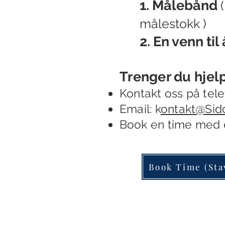
1. Målebånd
målestokk )
2. En venn til
Trenger du hjel
Kontakt oss
på tele
Email: k
ontakt@Sid
B
ook en time
med e
Book Time (Sta