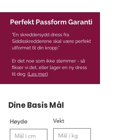
Perfekt Passform Garanti
"En skreddersydd dress fra
Siddisskredderene skal være perfekt
utformet til din kropp."
Er det noe som ikke stemmer - så
fikser vi det, eller lager en ny dress
til deg.
(Les mer)
Dine Basis Mål
Vekt
Høyde