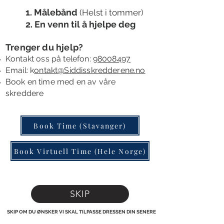
1. Målebånd
(Helst i tommer)
2. En venn til å
hjelpe deg
Trenger du hjelp?
Kontakt oss
på telefon:
98008497
Email: k
ontakt@Siddisskredderene.no
B
ook en time
med en av våre
skreddere
Book Time (Stavanger)
Book Virtuell Time (Hele Norge)
SKIP
SKIP OM DU ØNSKER VI SKAL TILPASSE DRESSEN DIN SENERE