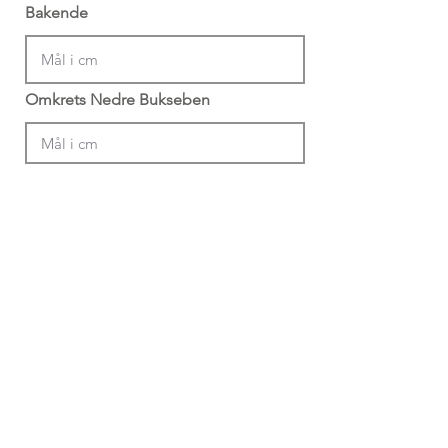
Bakende
Omkrets Nedre Bukseben
Din Info
Profil Navn (Krevd)
*Min 4 bokstaver + 4 siffer
Email (Anbefalt)