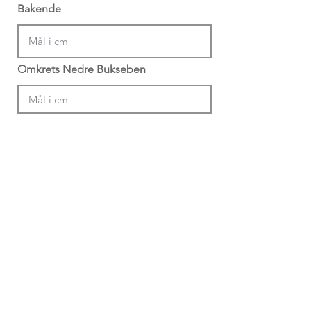
Bakende
Omkrets Nedre Bukseben
Din Info
Profil Navn (Krevd)
*Min 4 bokstaver + 4 siffer
Email (Anbefalt)