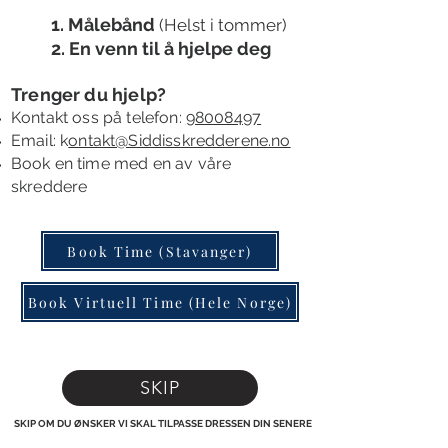
1. Målebånd
(Helst i tommer)
2. En venn til å
hjelpe deg
Trenger du hjelp?
Kontakt oss
på telefon:
98008497
Email: k
ontakt@Siddisskredderene.no
B
ook en time
med en av våre
skreddere
Book Time (Stavanger)
Book Virtuell Time (Hele Norge)
SKIP
SKIP OM DU ØNSKER VI SKAL TILPASSE DRESSEN DIN SENERE