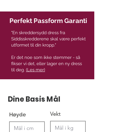
Perfekt Passform Garanti
"En skreddersydd dress fra
Siddisskredderene skal være perfekt
utformet til din kropp."
Er det noe som ikke stemmer - så
fikser vi det, eller lager en ny dress
til deg.
(Les mer)
Dine Basis Mål
Vekt
Høyde