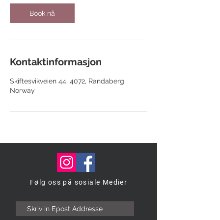
i
n
Book nå
Kontaktinformasjon
Skiftesvikveien 44, 4072, Randaberg,
Norway
Følg oss på sosiale Medier