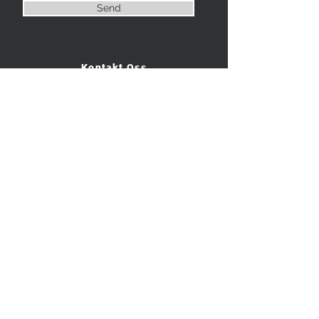
Send
Kontakt Oss
98008497
kontakt@siddisskredderene.no
Book Time (Stavanger)
Book Online Time (Hele Norge)
Alle Produkter
Book Time
Om Oss
Inspirasjon
Gavekort