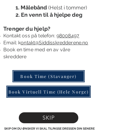
1. Målebånd
(Helst i tommer)
2. En venn til å
hjelpe deg
Trenger du hjelp?
Kontakt oss
på telefon:
98008497
Email: k
ontakt@Siddisskredderene.no
B
ook en time
med en av våre
skreddere
Book Time (Stavanger)
Book Virtuell Time (Hele Norge)
SKIP
SKIP OM DU ØNSKER VI SKAL TILPASSE DRESSEN DIN SENERE