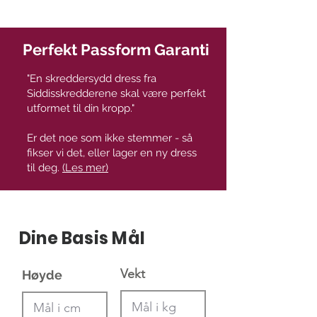
Perfekt Passform Garanti
"En skreddersydd dress fra
Siddisskredderene skal være perfekt
utformet til din kropp."
Er det noe som ikke stemmer - så
fikser vi det, eller lager en ny dress
til deg.
(Les mer)
Dine Basis Mål
Vekt
Høyde