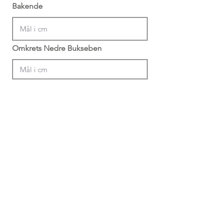
Bakende
Omkrets Nedre Bukseben
Din Info
Profil Navn (Krevd)
*Min 4 bokstaver + 4 siffer
Email (Anbefalt)