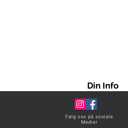
Din Info
Profil Navn (Krevd)
Følg oss på sosiale
Medier
*Min 4 bokstaver