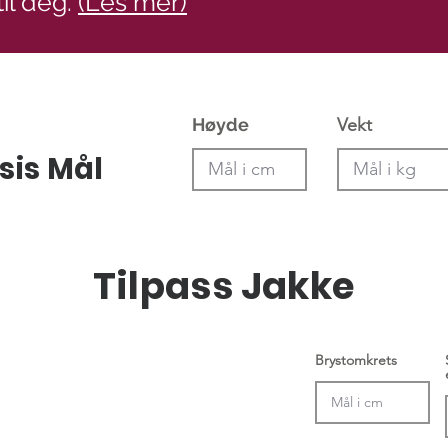
til deg.
(Les mer)
Høyde
Vekt
sis Mål
Tilpass Jakke
Brystomkrets