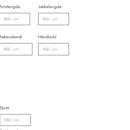
Armlengde
Jakkelengde
Bakendemål
Håndledd
Skritt