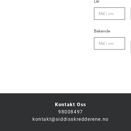
Lår
Bakende
Email (Anbefalt)
Telefon (
Kontakt Oss
98008497
kontakt@siddisskredderene.no
 + 4 siffer