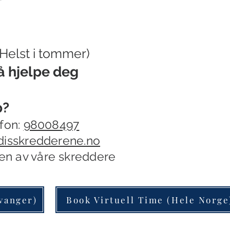
(Helst i tommer)
 å
hjelpe deg
p?
fon:
98008497
disskredderene.no
n av våre skreddere
vanger)
Book Virtuell Time (Hele Norge