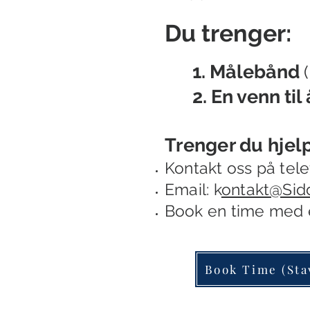
D
u trenger:
1. Målebånd
2. En venn til
Trenger du hjel
Kontakt oss
på tele
Email: k
ontakt@Sid
B
ook en time
med e
Book Time (Sta