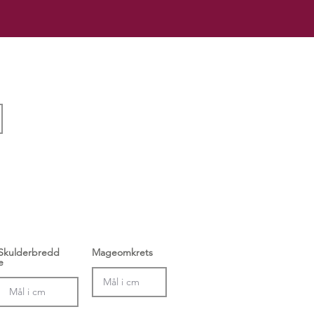
Skulderbredd
Mageomkrets
e