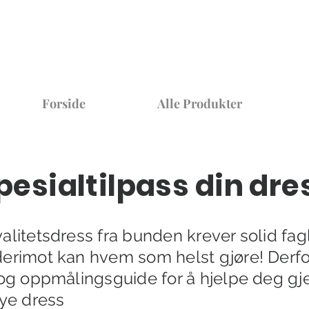
Forside
Alle Produkter
pesialtilpass din dre
alitetsdress fra bunden krever solid fa
erimot kan hvem som helst gjøre! Derfor
t og oppmålingsguide for å hjelpe deg g
nye dress