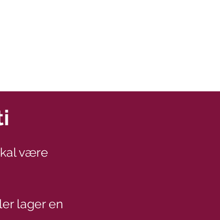
i
skal være
ler lager en