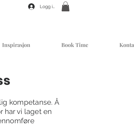
Logg inn
Inspirasjon
Book Time
Konta
ss
glig kompetanse. Å
 har vi laget en
jennomføre