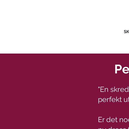
SK
Pe
"En skre
perfekt ut
Er det no